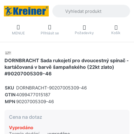
Zadejte hledaný výraz. První výsledky 
Požadavky
Košík
MENUE
Přihlásit se
DORNBRACHT Sada rukojetí pro dvoucestný spínač -
kartáčovaná v barvě šampaňského (22kt zlato)
#90207005309-46
SKU
DORNBRACHT-90207005309-46
GTIN
4099477015187
MPN
90207005309-46
Cena na dotaz
Vyprodáno
Termín dodání
vyprodáno