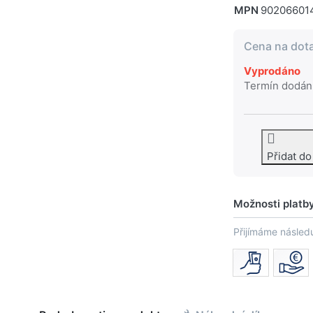
MPN
90206601
Cena na dot
Vyprodáno
Termín dodán
Přidat d
Možnosti platb
Přijímáme následu