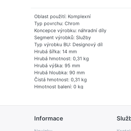
Oblast použití: Komplexní
Typ povrchu: Chrom
Koncepce výrobku: náhradní díly
Segment výrobků: Služby
Typ výrobku BU: Designový díl
Hrubá šířka: 14 mm
Hrubá hmotnost: 0,31 kg
Hrubá výška: 95 mm
Hrubá hloubka: 90 mm
Čistá hmotnost: 0,31 kg
Hmotnost balení: 0 kg
Stav položky - prodej: uvolněno
EAN: 4029011968815
Země původu: DE
Novinka: Ne
Informace
Služ
Prodejní program: Ano
Kód produktu: 84819000
Novinky
Konta