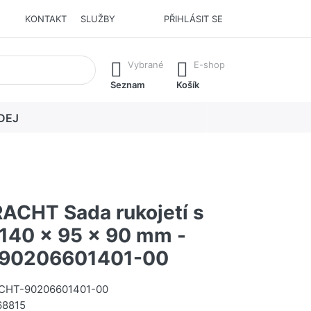
KONTAKT
SLUŽBY
PŘIHLÁSIT SE
í. Stisknutím klávesy Enter vyvoláte všechny výsledky.
Vybrané
E-shop
Seznam
Košík
DEJ
CHT Sada rukojetí s
 140 x 95 x 90 mm -
#90206601401-00
HT-90206601401-00
68815