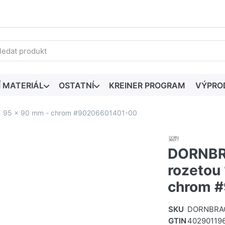
edaný výraz. První výsledky se zobrazí automaticky při zadáván
Í MATERIÁL
OSTATNÍ
KREINER PROGRAM
VÝPRO
 x 95 x 90 mm - chrom #90206601401-00
DORNBRA
rozetou
chrom 
SKU
DORNBRAC
GTIN
40290119