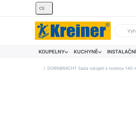
CS
Zadejte hl
KOUPELNY
KUCHYNĚ
INSTALAČN
Domovská stránka
DORNBRACHT Sada rukojetí s rozetou 140