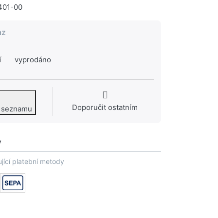
401-00
az
í
vyprodáno
Doporučit ostatním
o seznamu
y
jící platební metody