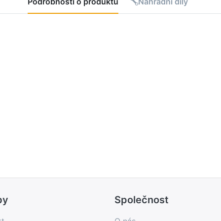
Podrobnosti o produktu
Náhradní díly
by
Společnost
kt
O nás