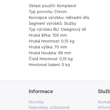
Oblast použití: Komplexní
Typ povrchu: Chrom
Koncepce výrobku: náhradní díly
Segment výrobků: Služby
Typ výrobku BU: Designový díl
Hrubá šířka: 100 mm
Hrubá hmotnost: 0,15 kg
Hrubá výška: 70 mm
Hrubá hloubka: 68 mm
Čistá hmotnost: 0,15 kg
Hmotnost balení: 0 kg
Stav položky - prodej: uvolněno
EAN: 4099477244778
Země původu: IT
Novinka: Ne
Informace
Služ
Prodejní program: Ano
Kód produktu: 74182000
Novinky
Konta
Kód produktu v USA: 7418201000
Naposledy zobrazené
Inform