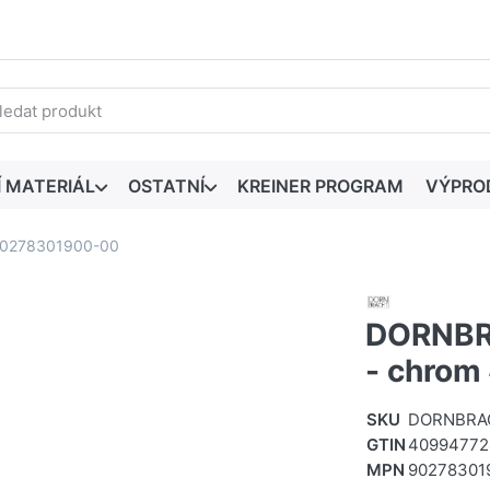
edaný výraz. První výsledky se zobrazí automaticky při zadáván
Í MATERIÁL
OSTATNÍ
KREINER PROGRAM
VÝPRO
#90278301900-00
DORNBRA
- chro
SKU
DORNBRAC
GTIN
40994772
MPN
90278301