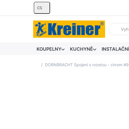
CS
Zadejte hl
KOUPELNY
KUCHYNĚ
INSTALAČN
Domovská stránka
DORNBRACHT Spojení s rozetou - chrom 