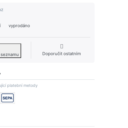
az
í
vyprodáno
Doporučit ostatním
o seznamu
y
jící platební metody