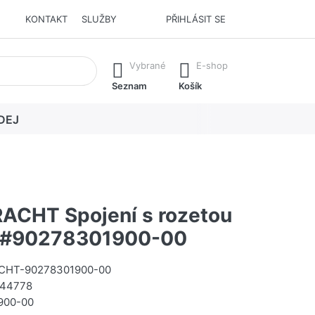
KONTAKT
SLUŽBY
PŘIHLÁSIT SE
í. Stisknutím klávesy Enter vyvoláte všechny výsledky.
Vybrané
E-shop
Seznam
Košík
DEJ
CHT Spojení s rozetou
m #90278301900-00
HT-90278301900-00
44778
900-00