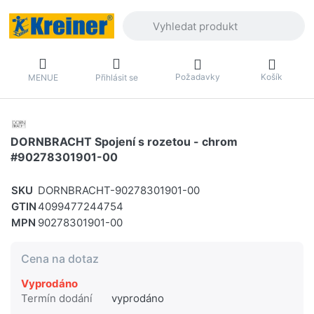
Zadejte hledaný výraz. První výsledky 
Požadavky
Košík
MENUE
Přihlásit se
DORNBRACHT Spojení s rozetou - chrom
#90278301901-00
SKU
DORNBRACHT-90278301901-00
GTIN
4099477244754
MPN
90278301901-00
Cena na dotaz
Vyprodáno
Termín dodání
vyprodáno