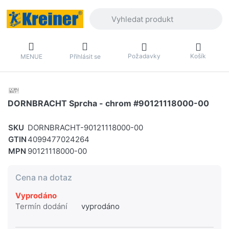
Zadejte hledaný výraz. První výsledky 
Požadavky
Košík
MENUE
Přihlásit se
DORNBRACHT Sprcha - chrom #90121118000-00
SKU
DORNBRACHT-90121118000-00
GTIN
4099477024264
MPN
90121118000-00
Cena na dotaz
Vyprodáno
Termín dodání
vyprodáno