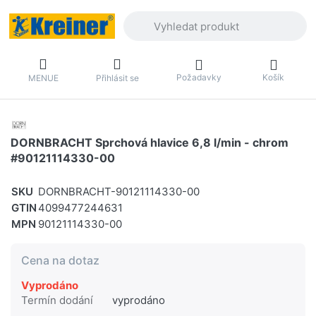
Zadejte hledaný výraz. První výsledky 
Požadavky
Košík
MENUE
Přihlásit se
DORNBRACHT Sprchová hlavice 6,8 l/min - chrom
#90121114330-00
SKU
DORNBRACHT-90121114330-00
GTIN
4099477244631
MPN
90121114330-00
Cena na dotaz
Vyprodáno
Termín dodání
vyprodáno