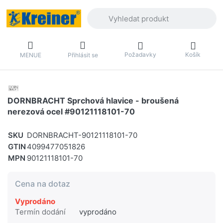
Zadejte hledaný výraz. První výsledky 
Požadavky
Košík
MENUE
Přihlásit se
DORNBRACHT Sprchová hlavice - broušená
nerezová ocel #90121118101-70
SKU
DORNBRACHT-90121118101-70
GTIN
4099477051826
MPN
90121118101-70
Cena na dotaz
Vyprodáno
Termín dodání
vyprodáno