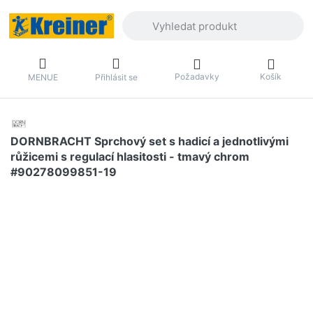
Zadejte hledaný výraz. První výsledky 
Požadavky
Košík
MENUE
Přihlásit se
DORNBRACHT Sprchový set s hadicí a jednotlivými
růžicemi s regulací hlasitosti - tmavý chrom
#90278099851-19