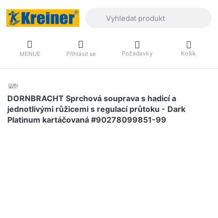
Zadejte hledaný výraz. První výsledky 
Požadavky
Košík
MENUE
Přihlásit se
DORNBRACHT Sprchová souprava s hadicí a
jednotlivými růžicemi s regulací průtoku - Dark
Platinum kartáčovaná #90278099851-99