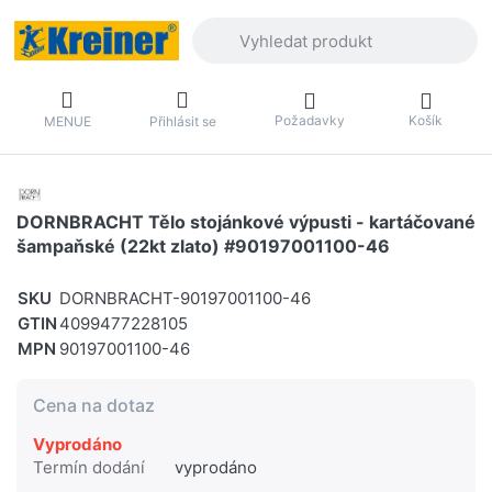
Zadejte hledaný výraz. První výsledky 
Požadavky
Košík
MENUE
Přihlásit se
DORNBRACHT Tělo stojánkové výpusti - kartáčované
šampaňské (22kt zlato) #90197001100-46
SKU
DORNBRACHT-90197001100-46
GTIN
4099477228105
MPN
90197001100-46
Cena na dotaz
Vyprodáno
Termín dodání
vyprodáno