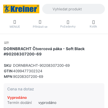
Zadejte hledaný výraz. První výsledky 
Požadavky
Košík
MENUE
Přihlásit se
DORNBRACHT Čtvercová páka - Soft Black
#90208307200-69
SKU
DORNBRACHT-90208307200-69
GTIN
4099477302324
MPN
90208307200-69
Cena na dotaz
Vyprodáno
Termín dodání
vyprodáno