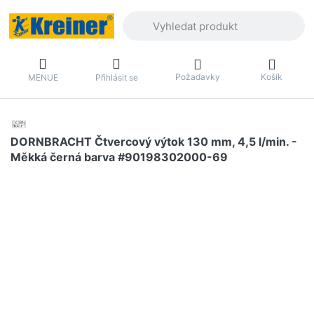
Zadejte hledaný výraz. První výsledky 
Požadavky
Košík
MENUE
Přihlásit se
DORNBRACHT Čtvercový výtok 130 mm, 4,5 l/min. -
Měkká černá barva #90198302000-69