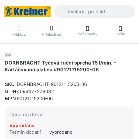
Zadejte hledaný výraz. První výsledky 
Požadavky
Košík
MENUE
Přihlásit se
DORNBRACHT Tyčová ruční sprcha 15 l/min. -
Kartáčovaná platina #90121115200-06
SKU
DORNBRACHT-90121115200-06
GTIN
4099477278032
MPN
90121115200-06
Cena na dotaz
Vyprodáno
Termín dodání
vyprodáno