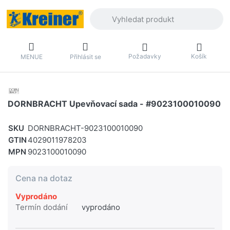
Zadejte hledaný výraz. První výsledky 
Požadavky
Košík
MENUE
Přihlásit se
DORNBRACHT Upevňovací sada - #9023100010090
SKU
DORNBRACHT-9023100010090
GTIN
4029011978203
MPN
9023100010090
Cena na dotaz
Vyprodáno
Termín dodání
vyprodáno