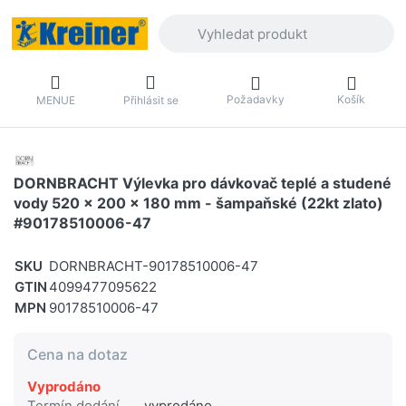
Zadejte hledaný výraz. První výsledky 
Požadavky
Košík
MENUE
Přihlásit se
DORNBRACHT Výlevka pro dávkovač teplé a studené
vody 520 x 200 x 180 mm - šampaňské (22kt zlato)
#90178510006-47
SKU
DORNBRACHT-90178510006-47
GTIN
4099477095622
MPN
90178510006-47
Cena na dotaz
Vyprodáno
Termín dodání
vyprodáno