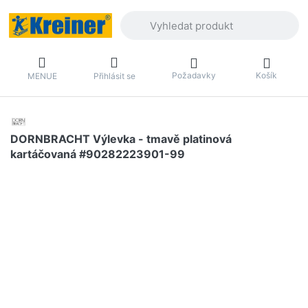
Zadejte hledaný výraz. První výsledky 
Požadavky
Košík
MENUE
Přihlásit se
DORNBRACHT Výlevka - tmavě platinová
kartáčovaná #90282223901-99