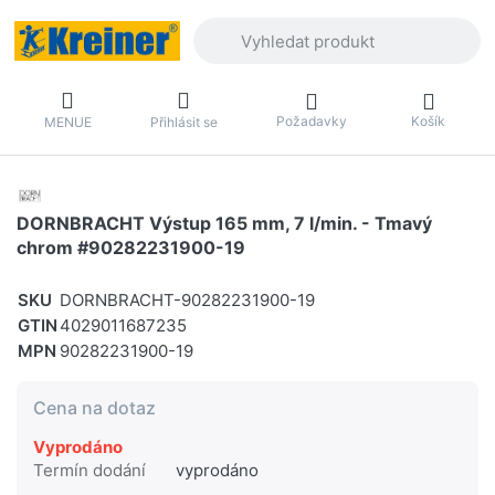
Zadejte hledaný výraz. První výsledky 
Požadavky
Košík
MENUE
Přihlásit se
DORNBRACHT Výstup 165 mm, 7 l/min. - Tmavý
chrom #90282231900-19
SKU
DORNBRACHT-90282231900-19
GTIN
4029011687235
MPN
90282231900-19
Cena na dotaz
Vyprodáno
Termín dodání
vyprodáno