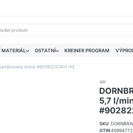
edaný výraz. První výsledky se zobrazí automaticky při zadáván
Í MATERIÁL
OSTATNÍ
KREINER PROGRAM
VÝPRO
 Kartáčovaný bronz #90282233401-42
DORNBR
5,7 l/mi
#90282
SKU
DORNBRA
GTIN
40994772