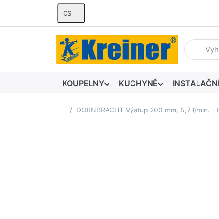
CS
Zadejte hl
KOUPELNY
KUCHYNĚ
INSTALAČN
Domovská stránka
DORNBRACHT Výstup 200 mm, 5,7 l/min. -