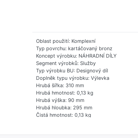
Oblast použití: Komplexní
Typ povrchu: kartáčovaný bronz
Koncept výrobku: NÁHRADNÍ DÍLY
Segment výrobků: Služby
Typ výrobku BU: Designový díl
Doplněk typu výrobku: Výlevka
Hrubá šířka: 310 mm
Hrubá hmotnost: 0,13 kg
Hrubá výška: 90 mm
Hrubá hloubka: 295 mm
Čistá hmotnost: 0,13 kg
Hmotnost balení: 0 kg
Stav položky - prodej: uvolněno
EAN: 4099477299563