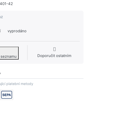
401-42
az
í
vyprodáno
Doporučit ostatním
o seznamu
y
jící platební metody