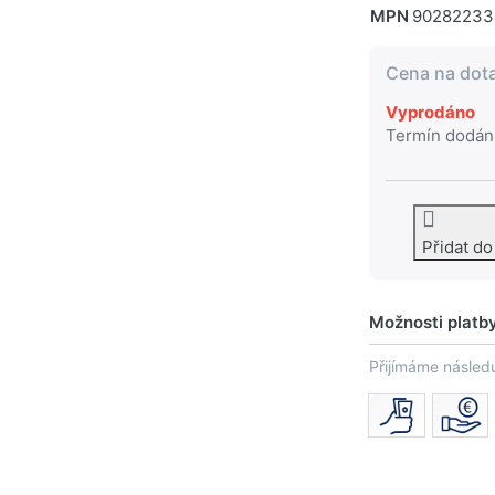
MPN
90282233
Cena na dot
Vyprodáno
Termín dodán
Přidat d
Možnosti platb
Přijímáme následu