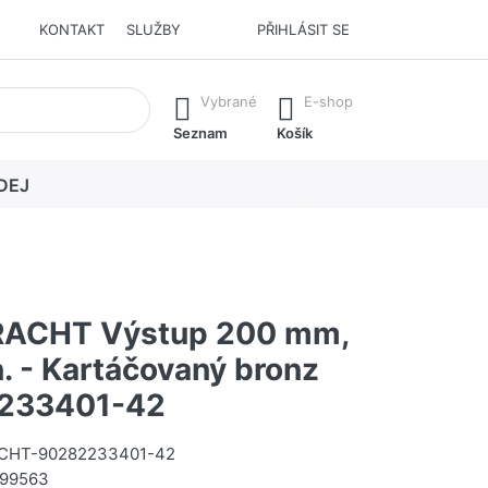
KONTAKT
SLUŽBY
PŘIHLÁSIT SE
í. Stisknutím klávesy Enter vyvoláte všechny výsledky.
Vybrané
E-shop
Seznam
Košík
DEJ
ACHT Výstup 200 mm,
n. - Kartáčovaný bronz
233401-42
CHT-90282233401-42
99563