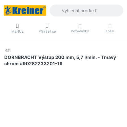
Zadejte hledaný výraz. První výsledky 
Požadavky
Košík
MENUE
Přihlásit se
DORNBRACHT Výstup 200 mm, 5,7 l/min. - Tmavý
chrom #90282233201-19