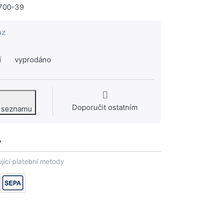
700-39
az
í
vyprodáno
Doporučit ostatním
o seznamu
y
jící platební metody