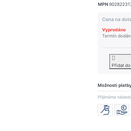
MPN
90282231
Cena na dot
Vyprodáno
Termín dodán
Přidat d
Možnosti platb
Přijímáme následu