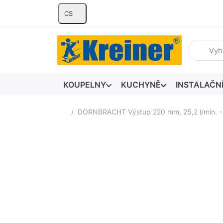
CS
Zadejte hl
KOUPELNY
KUCHYNĚ
INSTALAČN
Domovská stránka
DORNBRACHT Výstup 220 mm, 25,2 l/min. 