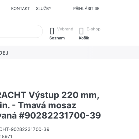
KONTAKT
SLUŽBY
PŘIHLÁSIT SE
í. Stisknutím klávesy Enter vyvoláte všechny výsledky.
Vybrané
E-shop
Seznam
Košík
DEJ
ACHT Výstup 220 mm,
min. - Tmavá mosaz
vaná #90282231700-39
HT-90282231700-39
18971