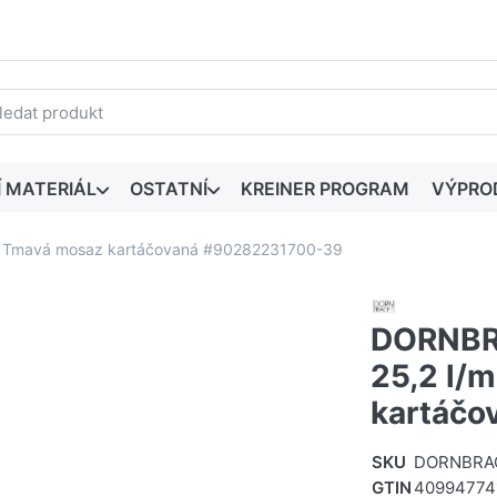
edaný výraz. První výsledky se zobrazí automaticky při zadáván
Í MATERIÁL
OSTATNÍ
KREINER PROGRAM
VÝPRO
- Tmavá mosaz kartáčovaná #90282231700-39
DORNBR
25,2 l/
kartáčo
SKU
DORNBRAC
GTIN
40994774