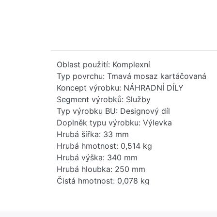
Oblast použití: Komplexní
Typ povrchu: Tmavá mosaz kartáčovaná
Koncept výrobku: NÁHRADNÍ DÍLY
Segment výrobků: Služby
Typ výrobku BU: Designový díl
Doplněk typu výrobku: Výlevka
Hrubá šířka: 33 mm
Hrubá hmotnost: 0,514 kg
Hrubá výška: 340 mm
Hrubá hloubka: 250 mm
Čistá hmotnost: 0,078 kg
Hmotnost balení: 0,436 kg
Stav položky - prodej: uvolněno
EAN: 4099477418971