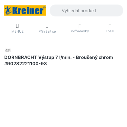
Zadejte hledaný výraz. První výsledky 
Požadavky
Košík
MENUE
Přihlásit se
DORNBRACHT Výstup 7 l/min. - Broušený chrom
#90282221100-93