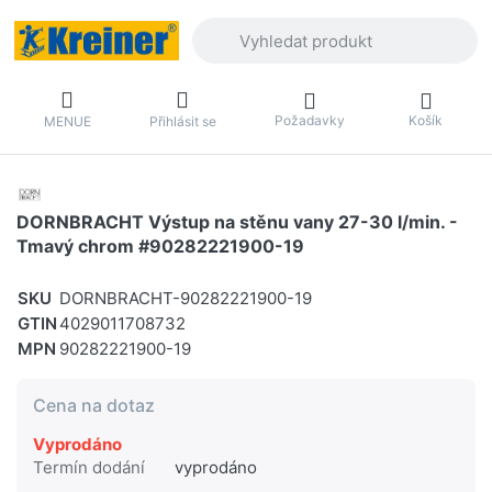
Zadejte hledaný výraz. První výsledky 
Požadavky
Košík
MENUE
Přihlásit se
DORNBRACHT Výstup na stěnu vany 27-30 l/min. -
Tmavý chrom #90282221900-19
SKU
DORNBRACHT-90282221900-19
GTIN
4029011708732
MPN
90282221900-19
Cena na dotaz
Vyprodáno
Termín dodání
vyprodáno