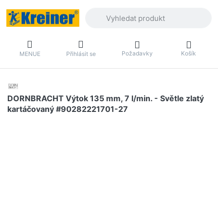
Zadejte hledaný výraz. První výsledky 
Požadavky
Košík
MENUE
Přihlásit se
DORNBRACHT Výtok 135 mm, 7 l/min. - Světle zlatý
kartáčovaný #90282221701-27