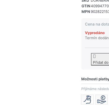
SKU
DORNBRAC
GTIN
40994770
MPN
90282215
Cena na dot
Vyprodáno
Termín dodán
Přidat d
Možnosti platb
Přijímáme následu