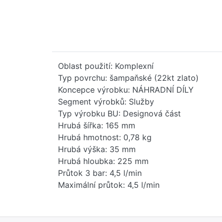
Oblast použití: Komplexní
Typ povrchu: šampaňské (22kt zlato)
Koncepce výrobku: NÁHRADNÍ DÍLY
Segment výrobků: Služby
Typ výrobku BU: Designová část
Hrubá šířka: 165 mm
Hrubá hmotnost: 0,78 kg
Hrubá výška: 35 mm
Hrubá hloubka: 225 mm
Průtok 3 bar: 4,5 l/min
Maximální průtok: 4,5 l/min
Čistá hmotnost: 0,57 kg
Hmotnost balení: 0,22 kg
Stav položky - prodej: uvolněno