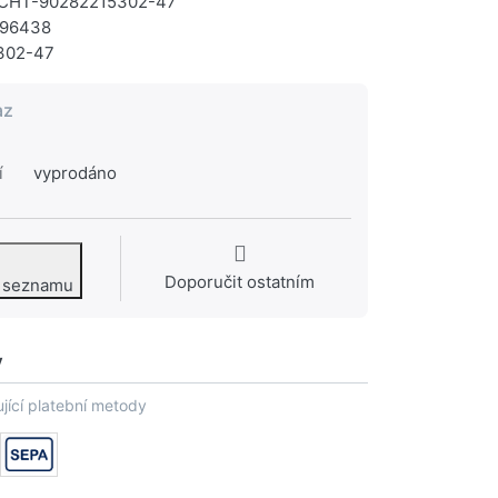
HT-90282215302-47
96438
302-47
az
í
vyprodáno
Doporučit ostatním
o seznamu
y
jící platební metody