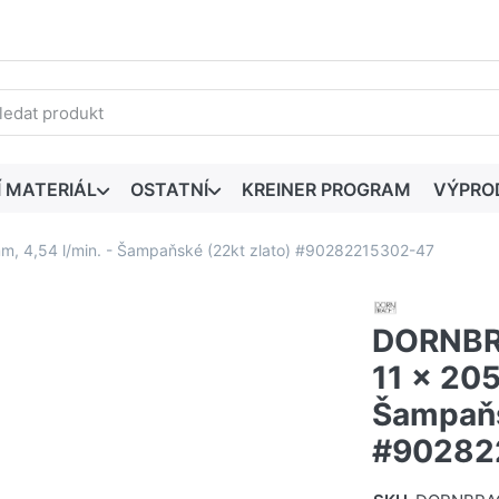
edaný výraz. První výsledky se zobrazí automaticky při zadáván
Í MATERIÁL
OSTATNÍ
KREINER PROGRAM
VÝPRO
, 4,54 l/min. - Šampaňské (22kt zlato) #90282215302-47
DORNBRA
11 x 205
Šampaňs
#90282