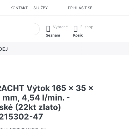
KONTAKT
SLUŽBY
PŘIHLÁSIT SE
í. Stisknutím klávesy Enter vyvoláte všechny výsledky.
Vybrané
E-shop
Seznam
Košík
DEJ
CHT Výtok 165 x 35 x
 mm, 4,54 l/min. -
ké (22kt zlato)
215302-47