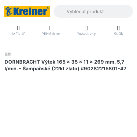
Zadejte hledaný výraz. První výsledky 
Požadavky
Košík
MENUE
Přihlásit se
DORNBRACHT Výtok 165 x 35 x 11 x 269 mm, 5,7
l/min. - Šampaňské (22kt zlato) #90282215801-47