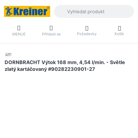
Zadejte hledaný výraz. První výsledky 
Požadavky
Košík
MENUE
Přihlásit se
DORNBRACHT Výtok 168 mm, 4,54 l/min. - Světle
zlatý kartáčovaný #90282230901-27