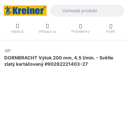
Zadejte hledaný výraz. První výsledky 
Požadavky
Košík
MENUE
Přihlásit se
DORNBRACHT Výtok 200 mm, 4,5 l/min. - Světle
zlatý kartáčovaný #90282221403-27