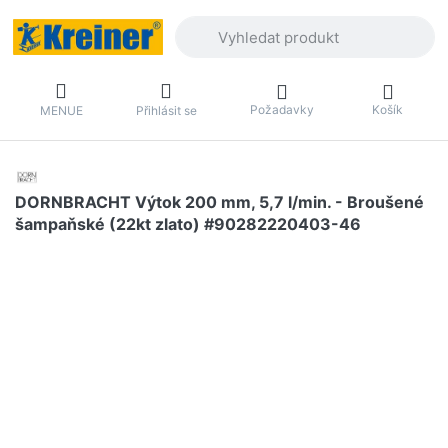
Zadejte hledaný výraz. První výsledky 
Požadavky
Košík
MENUE
Přihlásit se
DORNBRACHT Výtok 200 mm, 5,7 l/min. - Broušené
šampaňské (22kt zlato) #90282220403-46