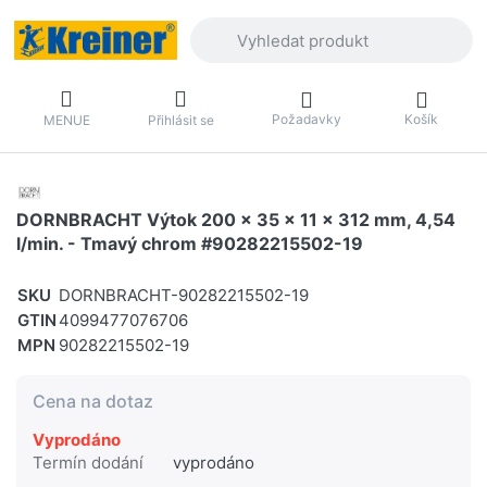
Zadejte hledaný výraz. První výsledky 
Požadavky
Košík
MENUE
Přihlásit se
DORNBRACHT Výtok 200 x 35 x 11 x 312 mm, 4,54
l/min. - Tmavý chrom #90282215502-19
SKU
DORNBRACHT-90282215502-19
GTIN
4099477076706
MPN
90282215502-19
Cena na dotaz
Vyprodáno
Termín dodání
vyprodáno