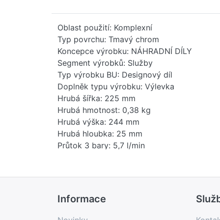
Oblast použití: Komplexní
Typ povrchu: Tmavý chrom
Koncepce výrobku: NÁHRADNÍ DÍLY
Segment výrobků: Služby
Typ výrobku BU: Designový díl
Doplněk typu výrobku: Výlevka
Hrubá šířka: 225 mm
Hrubá hmotnost: 0,38 kg
Hrubá výška: 244 mm
Hrubá hloubka: 25 mm
Průtok 3 bary: 5,7 l/min
Maximální průtok: 5,7 l/min
Čistá hmotnost: 0,32 kg
Hmotnost balení: 0,06 kg
Stav položky - prodej: uvolněno
Informace
Služ
EAN: 4099477076461
Země původu: DE
Novinky
Konta