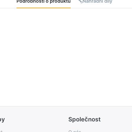
Podrobnosti o produktu
Náhradní díly
by
Společnost
kt
O nás