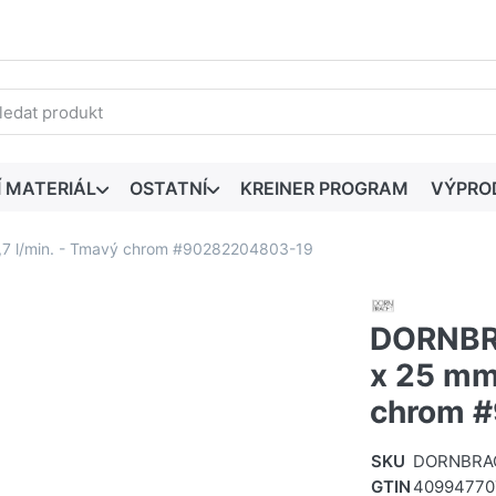
edaný výraz. První výsledky se zobrazí automaticky při zadáván
Í MATERIÁL
OSTATNÍ
KREINER PROGRAM
VÝPRO
7 l/min. - Tmavý chrom #90282204803-19
DORNBR
x 25 mm,
chrom 
SKU
DORNBRAC
GTIN
40994770