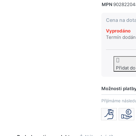
MPN
90282204
Cena na dot
Vyprodáno
Termín dodán
Přidat d
Možnosti platb
Přijímáme následu