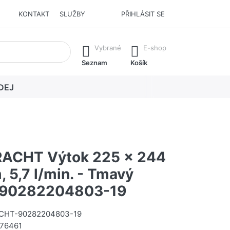
KONTAKT
SLUŽBY
PŘIHLÁSIT SE
í. Stisknutím klávesy Enter vyvoláte všechny výsledky.
Vybrané
E-shop
Seznam
Košík
DEJ
ACHT Výtok 225 x 244
 5,7 l/min. - Tmavý
#90282204803-19
HT-90282204803-19
76461