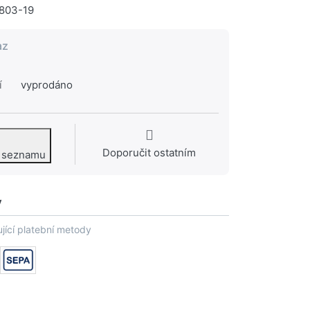
803-19
az
í
vyprodáno
Doporučit ostatním
o seznamu
y
jící platební metody