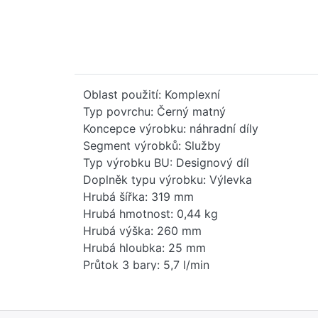
Oblast použití: Komplexní
Typ povrchu: Černý matný
Koncepce výrobku: náhradní díly
Segment výrobků: Služby
Typ výrobku BU: Designový díl
Doplněk typu výrobku: Výlevka
Hrubá šířka: 319 mm
Hrubá hmotnost: 0,44 kg
Hrubá výška: 260 mm
Hrubá hloubka: 25 mm
Průtok 3 bary: 5,7 l/min
Maximální průtok: 5,7 l/min
Čistá hmotnost: 0,36 kg
Hmotnost balení: 0,09 kg