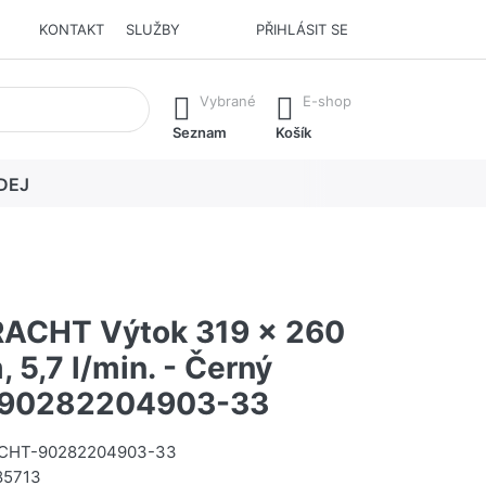
KONTAKT
SLUŽBY
PŘIHLÁSIT SE
í. Stisknutím klávesy Enter vyvoláte všechny výsledky.
Vybrané
E-shop
Seznam
Košík
DEJ
ACHT Výtok 319 x 260
 5,7 l/min. - Černý
#90282204903-33
CHT-90282204903-33
85713