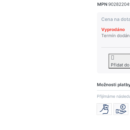
MPN
90282204
Cena na dot
Vyprodáno
Termín dodán
Přidat d
Možnosti platb
Přijímáme následu