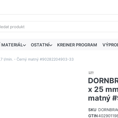
edaný výraz. První výsledky se zobrazí automaticky při zadáván
Í MATERIÁL
OSTATNÍ
KREINER PROGRAM
VÝPRO
7 l/min. - Černý matný #90282204903-33
DORNBR
x 25 mm,
matný 
SKU
DORNBRA
GTIN
40290119