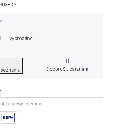
903-33
az
í
vyprodáno
Doporučit ostatním
o seznamu
y
jící platební metody