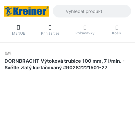
Zadejte hledaný výraz. První výsledky 
Požadavky
Košík
MENUE
Přihlásit se
DORNBRACHT Výtoková trubice 100 mm, 7 l/min. -
Světle zlatý kartáčovaný #90282221501-27