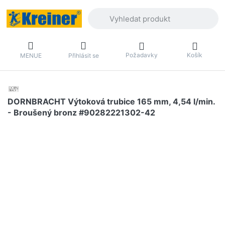
Zadejte hledaný výraz. První výsledky 
Požadavky
Košík
MENUE
Přihlásit se
DORNBRACHT Výtoková trubice 165 mm, 4,54 l/min.
- Broušený bronz #90282221302-42