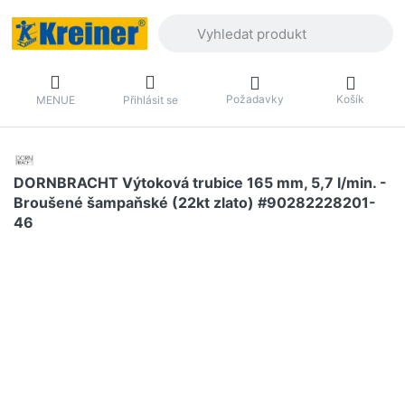
Zadejte hledaný výraz. První výsledky 
Požadavky
Košík
MENUE
Přihlásit se
DORNBRACHT Výtoková trubice 165 mm, 5,7 l/min. -
Broušené šampaňské (22kt zlato) #90282228201-
46