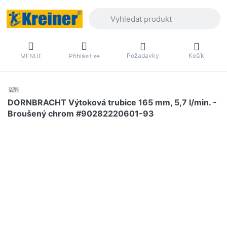
Zadejte hledaný výraz. První výsledky 
Požadavky
Košík
MENUE
Přihlásit se
DORNBRACHT Výtoková trubice 165 mm, 5,7 l/min. -
Broušený chrom #90282220601-93