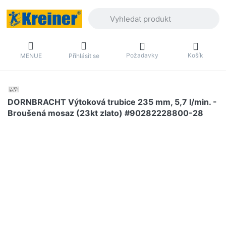
Zadejte hledaný výraz. První výsledky 
Požadavky
Košík
MENUE
Přihlásit se
DORNBRACHT Výtoková trubice 235 mm, 5,7 l/min. -
Broušená mosaz (23kt zlato) #90282228800-28