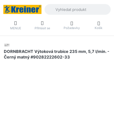
Zadejte hledaný výraz. První výsledky 
Požadavky
Košík
MENUE
Přihlásit se
DORNBRACHT Výtoková trubice 235 mm, 5,7 l/min. -
Černý matný #90282222602-33