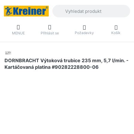
Zadejte hledaný výraz. První výsledky 
Požadavky
Košík
MENUE
Přihlásit se
DORNBRACHT Výtoková trubice 235 mm, 5,7 l/min. -
Kartáčovaná platina #90282228800-06