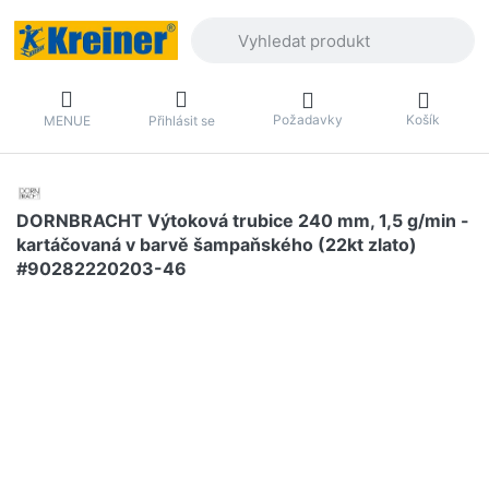
Zadejte hledaný výraz. První výsledky 
Požadavky
Košík
MENUE
Přihlásit se
DORNBRACHT Výtoková trubice 240 mm, 1,5 g/min -
kartáčovaná v barvě šampaňského (22kt zlato)
#90282220203-46