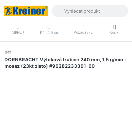
Zadejte hledaný výraz. První výsledky 
Požadavky
Košík
MENUE
Přihlásit se
DORNBRACHT Výtoková trubice 240 mm, 1,5 g/min -
mosaz (23kt zlato) #90282233301-09