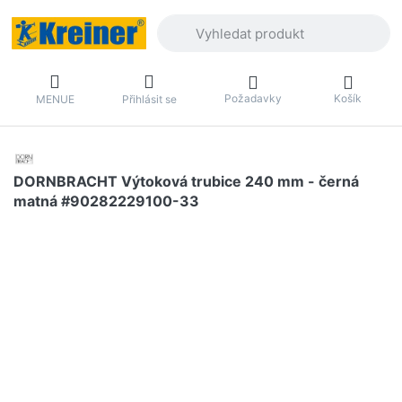
Zadejte hledaný výraz. První výsledky 
Požadavky
Košík
MENUE
Přihlásit se
DORNBRACHT Výtoková trubice 240 mm - černá
matná #90282229100-33