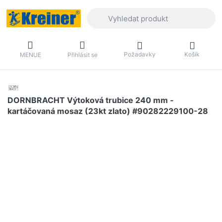
Zadejte hledaný výraz. První výsledky 
Požadavky
Košík
MENUE
Přihlásit se
DORNBRACHT Výtoková trubice 240 mm -
kartáčovaná mosaz (23kt zlato) #90282229100-28