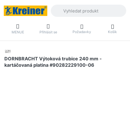
Zadejte hledaný výraz. První výsledky 
Požadavky
Košík
MENUE
Přihlásit se
DORNBRACHT Výtoková trubice 240 mm -
kartáčovaná platina #90282229100-06