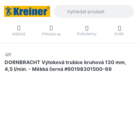
Zadejte hledaný výraz. První výsledky 
Požadavky
Košík
MENUE
Přihlásit se
DORNBRACHT Výtoková trubice kruhová 130 mm,
4,5 l/min. - Měkká černá #90198301500-69