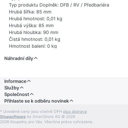
Typ produktu Doplněk: DFB / RV / Předbariéra
Hrubá šířka: 85 mm
Hrubá hmotnost: 0,01 kg
Hrubá výška: 85 mm
Hrubá hloubka: 90 mm
Čistá hmotnost: 0,01 kg
Hmotnost balení: 0 kg
Stav položky - prodej: uvolněno
Náhradní díly
EAN: 4029011980534
Anr SGVSBTeam: 75115 0
Země původu: DE
Novinka: Ne
Informace
Prodejní program: Ano
Služby
Kód produktu: 84819000
Společnost
Přihlaste se k odběru novinek
* Uvedené ceny jsou včetně DPH
plus doprava
Shopsoftware
by SmartStore AG © 2026
2026 Koupelny pro Vás. Všechna práva vyhrazena.