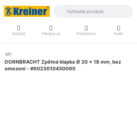
Zadejte hledaný výraz. První výsledky 
Požadavky
Košík
MENUE
Přihlásit se
DORNBRACHT Zpětná klapka Ø 20 x 18 mm, bez
omezení - #9023010450090