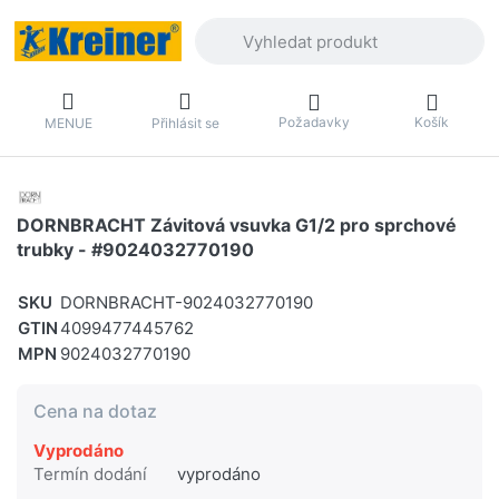
Zadejte hledaný výraz. První výsledky 
Požadavky
Košík
MENUE
Přihlásit se
DORNBRACHT Závitová vsuvka G1/2 pro sprchové
trubky - #9024032770190
SKU
DORNBRACHT-9024032770190
GTIN
4099477445762
MPN
9024032770190
Cena na dotaz
Vyprodáno
Termín dodání
vyprodáno