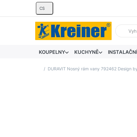
CS
Zadejte hl
KOUPELNY
KUCHYNĚ
INSTALAČN
Domovská stránka
DURAVIT Nosný rám vany 792462 Design b