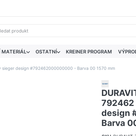
edaný výraz. První výsledky se zobrazí automaticky při zadáván
Í MATERIÁL
OSTATNÍ
KREINER PROGRAM
VÝPRO
y sieger design #792462000000000 - Barva 00 1570 mm
DURAVIT
792462 
design
Barva 0