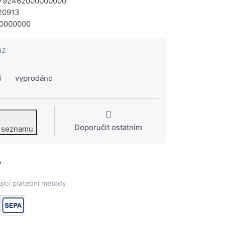
792462000000000
20913
0000000
az
í
vyprodáno
Doporučit ostatním
o seznamu
y
jící platební metody