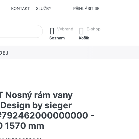
KONTAKT
SLUŽBY
PŘIHLÁSIT SE
í. Stisknutím klávesy Enter vyvoláte všechny výsledky.
Vybrané
E-shop
Seznam
Košík
DEJ
 Nosný rám vany
Design by sieger
 #792462000000000 -
0 1570 mm