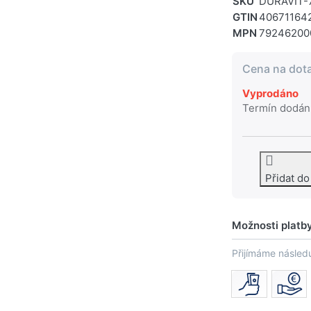
SKU
DURAVIT-
GTIN
40671164
MPN
79246200
Cena na dot
Vyprodáno
Termín dodán
Přidat d
Možnosti platb
Přijímáme následu