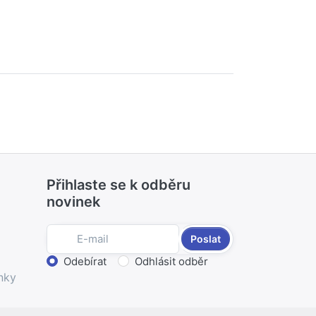
Přihlaste se k odběru
novinek
Poslat
Zvolte akci
Odebírat
Odhlásit odběr
nky