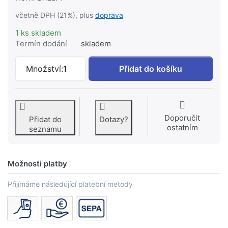
včetně DPH (21%), plus
doprava
1 ks skladem
Termín dodání
skladem
DUSCHOLUX COLLECTION Classic otvíra
Množství:
1
Přidat do košíku
Doporučit
Přidat do
Dotazy?
ostatním
seznamu
Možnosti platby
Přijímáme následující platební metody