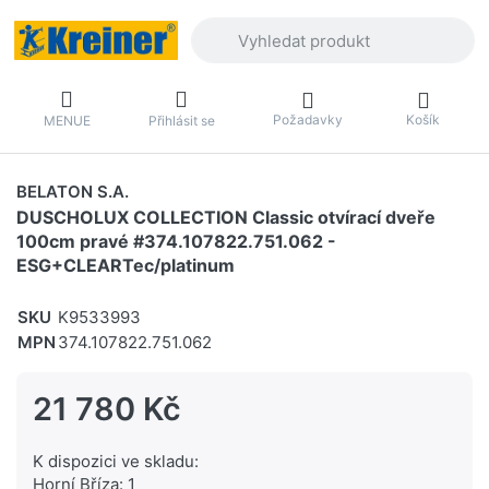
Zadejte hledaný výraz. První výsledky 
Požadavky
Košík
MENUE
Přihlásit se
BELATON S.A.
DUSCHOLUX COLLECTION Classic otvírací dveře
100cm pravé #374.107822.751.062 -
ESG+CLEARTec/platinum
SKU
K9533993
MPN
374.107822.751.062
21 780 Kč
K dispozici ve skladu:
Horní Bříza: 1