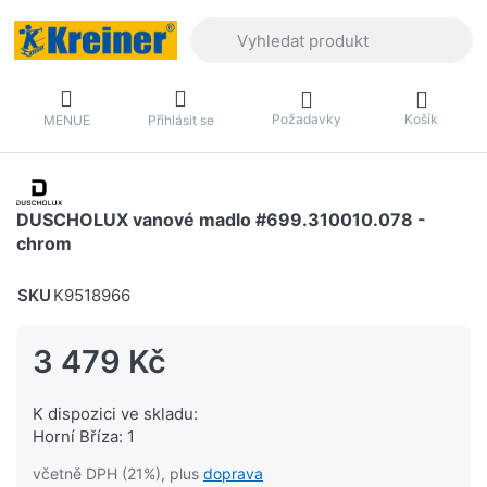
Zadejte hledaný výraz. První výsledky 
Požadavky
Košík
MENUE
Přihlásit se
DUSCHOLUX vanové madlo #699.310010.078 -
chrom
SKU
K9518966
3 479 Kč
K dispozici ve skladu:
Horní Bříza: 1
včetně DPH (21%), plus
doprava