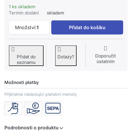
1 ks skladem
Termín dodání
skladem
DUSCHOLUX vanové madlo #699.310010.
Množství:
1
Přidat do košíku
Doporučit
Přidat do
Dotazy?
ostatním
seznamu
Možnosti platby
Přijímáme následující platební metody
Podrobnosti o produktu