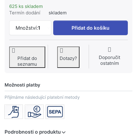
625 ks skladem
Termín dodání
skladem
FISCHER - hřebík NA 10x40 #NA 10x40 
Množství:
1
Přidat do košíku
Doporučit
Přidat do
Dotazy?
ostatním
seznamu
Možnosti platby
Přijímáme následující platební metody
Podrobnosti o produktu