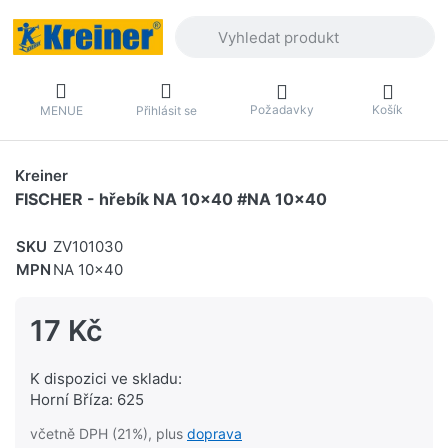
Zadejte hledaný výraz. První výsledky 
Požadavky
Košík
MENUE
Přihlásit se
Kreiner
FISCHER - hřebík NA 10x40 #NA 10x40
SKU
ZV101030
MPN
NA 10x40
17 Kč
K dispozici ve skladu:
Horní Bříza: 625
včetně DPH (21%), plus
doprava